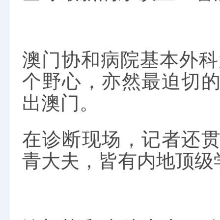
澳门协和病院基本外科
个野心，亦然最迫切
出澳门。
在诊断现场，记者还
青大夫，皆有内地顶级