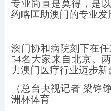
专业简直是莫得，是
约略匡助澳门的专业发
澳门协和病院刻下在任
54名大家来自北京。
力澳门医疗行业迈步新
（总台央视记者 梁铮铮
洲杯体育